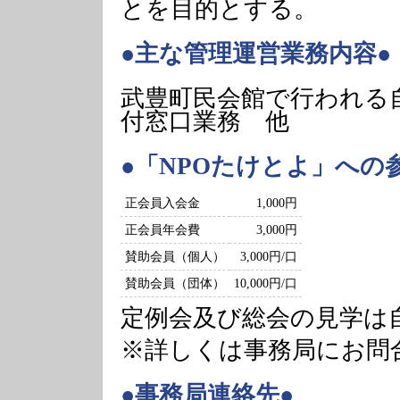
とを目的とする。
●主な管理運営業務内容●
武豊町民会館で行われる
付窓口業務 他
●「NPOたけとよ」への
正会員入会金
1,000円
正会員年会費
3,000円
賛助会員（個人）
3,000円/口
賛助会員（団体）
10,000円/口
定例会及び総会の見学は
※詳しくは事務局にお問
●事務局連絡先●