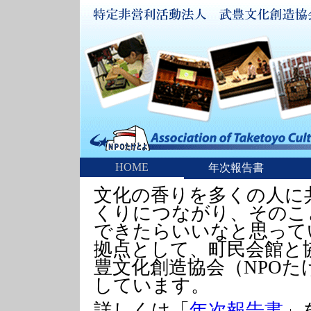
HOME
年次報告書
文化の香りを多くの人に
くりにつながり、そのこ
できたらいいなと思って
拠点として、町民会館と
豊文化創造協会（NPO
しています。
詳しくは「
年次報告書
」